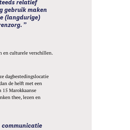
teeds relatief
ig gebruik maken
e (langdurige)
renzorg.
en culturele verschillen.
nze dagbestedingslocatie
dan de helft met een
’n 15 Marokkaanse
nken thee, lezen en
n communicatie