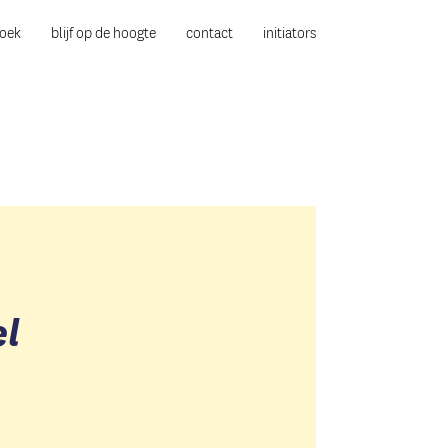
boek
blijf op de hoogte
contact
initiators
el