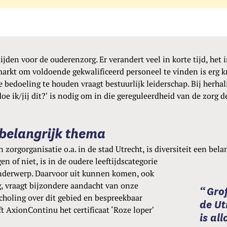
ijden voor de ouderenzorg. Er verandert veel in korte tijd, het
arkt om voldoende gekwalificeerd personeel te vinden is erg 
e bedoeling te houden vraagt bestuurlijk leiderschap. Bij herha
oe ik/jij dit?’ is nodig om in die gereguleerdheid van de zorg d
 belangrijk thema
orgorganisatie o.a. in de stad Utrecht, is diversiteit een bela
n of niet, is in de oudere leeftijdscategorie
nderwerp. Daarvoor uit kunnen komen, ook
g, vraagt bijzondere aandacht van onze
Gro
choling over dit gebied en bespreekbaar
de Ut
 AxionContinu het certificaat ‘Roze loper’
is all