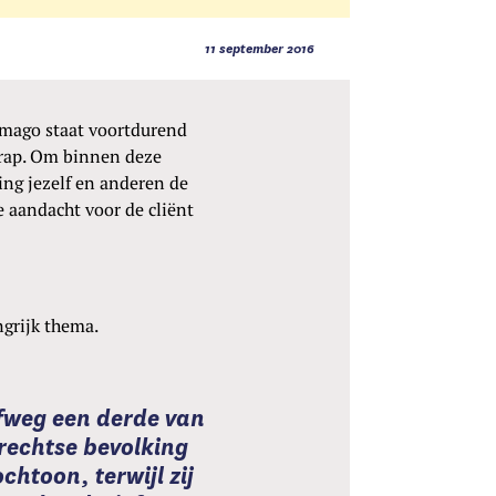
11 september 2016
 imago staat voortdurend
krap. Om binnen deze
ling jezelf en anderen de
e aandacht voor de cliënt
ngrijk thema.
fweg een derde van
rechtse bevolking
ochtoon, terwijl zij