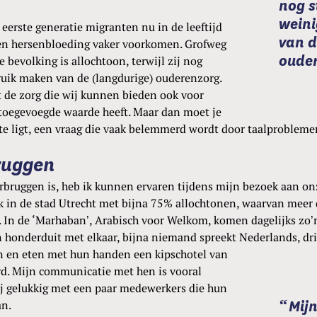
nog s
wein
eerste generatie migranten nu in de leeftijd
van d
 en hersenbloeding vaker voorkomen. Grofweg
oude
 bevolking is allochtoon, terwijl zij nog
bruik maken van de (langdurige) ouderenzorg.
t de zorg die wij kunnen bieden ook voor
toegevoegde waarde heeft. Maar dan moet je
e ligt, een vraag die vaak belemmerd wordt door taalproblemen 
ruggen
verbruggen is, heb ik kunnen ervaren tijdens mijn bezoek aan o
k in de stad Utrecht met bijna 75% allochtonen, waarvan meer 
 In de ‘Marhaban’, Arabisch voor Welkom, komen dagelijks zo
honderduit met elkaar, bijna niemand spreekt Nederlands, dri
n en eten met hun handen een kipschotel van
rd. Mijn communicatie met hen is vooral
ij gelukkig met een paar medewerkers die hun
Mij
an.