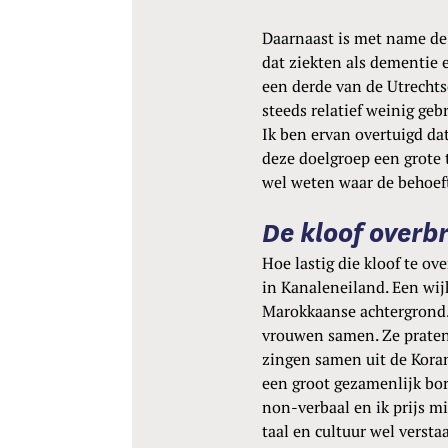
Daarnaast is met name de 
dat ziekten als dementie
een derde van de Utrechtse
steeds relatief weinig ge
Ik ben ervan overtuigd da
deze doelgroep een grote 
wel weten waar de behoeft
De kloof overb
Hoe lastig die kloof te o
in Kanaleneiland. Een wij
Marokkaanse achtergrond.
vrouwen samen. Ze praten 
zingen samen uit de Kora
een groot gezamenlijk bo
non-verbaal en ik prijs m
taal en cultuur wel versta